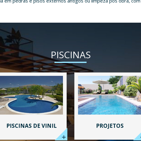
a em pedras e pisos externos antigos ou limpeza pós obra, co
PISCINAS
PISCINAS DE VINIL
PROJETOS