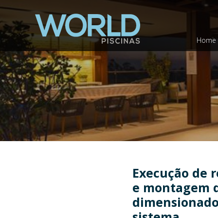
Home
Execução de re
e montagem d
dimensionado
sistema