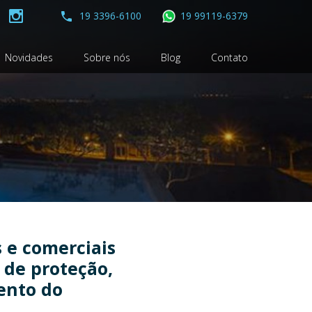
19 3396-6100
19 99119-6379
Novidades
Sobre nós
Blog
Contato
s e comerciais
de proteção,
ento do