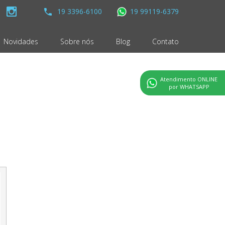
19 3396-6100
19 99119-6379
Novidades
Sobre nós
Blog
Contato
Atendimento ONLINE
por WHATSAPP