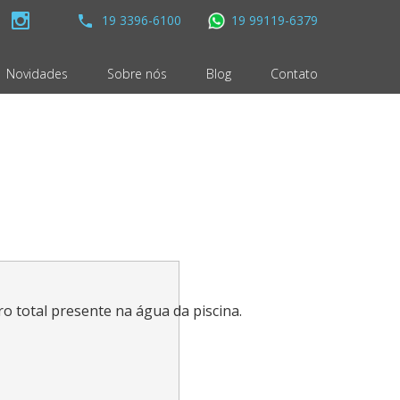
19 3396-6100
19 99119-6379
Novidades
Sobre nós
Blog
Contato
ro total presente na água da piscina.