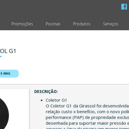
Promoções
Piscinas
Produtos
Serviços
SOL G1
 E-MAIL
DESCRIÇÃO:
Coletor G1
O Coletor G1 da Girassol foi desenvolvid
relação custo x benefício, com o novo pol
performance (PAP) de propriedade exclusi
desenhada para suportar maior pressão 
aquecer a água da piscina em menor temp