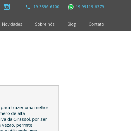
19 3396-6100
19 99119-6379
Novidades
Sobre nós
Blog
Contato
a para trazer uma melhor
ímero de alta
va da Girassol, por ser
e vazão, permite
o e utilizando uma