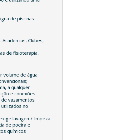
água de piscinas
o: Academias, Clubes,
cas de fisioterapia,
or volume de água
nvencionais;
ma, a qualquer
lação e conexões
a de vazamentos;
 utilizados no
 exige lavagem/ limpeza
ia de poeira e
tos químicos