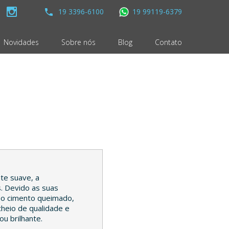
19 3396-6100
19 99119-6379
Novidades
Sobre nós
Blog
Contato
te suave, a
. Devido as suas
m o cimento queimado,
cheio de qualidade e
u brilhante.