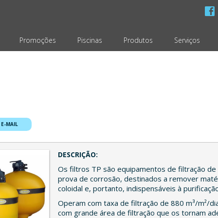
Promoções
Piscinas
Produtos
Serviços
 E-MAIL
DESCRIÇÃO:
Os filtros TP são equipamentos de filtração de 
prova de corrosão, destinados a remover mat
coloidal e, portanto, indispensáveis à purificaçã
Operam com taxa de filtração de 880 m³/m²/di
com grande área de filtração que os tornam ad