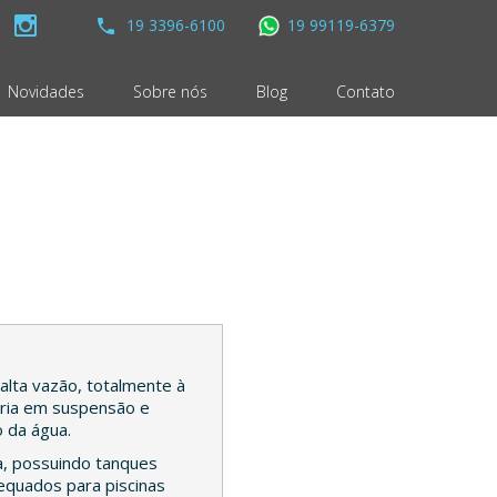
19 3396-6100
19 99119-6379
Novidades
Sobre nós
Blog
Contato
alta vazão, totalmente à
éria em suspensão e
o da água.
a, possuindo tanques
equados para piscinas