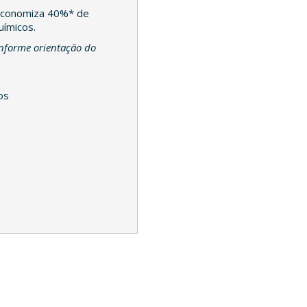
 economiza 40%* de
uímicos.
nforme orientação do
os