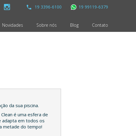
19 3396-6100
19 99119-6379
Novidades
Sobre nós
Blog
Contato
ção da sua piscina.
er Clean é uma esfera de
 se adapta em todos os
a na metade do tempo!