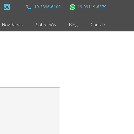
19 3396-6100
19 99119-6379
Novidades
Sobre nós
Blog
Contato