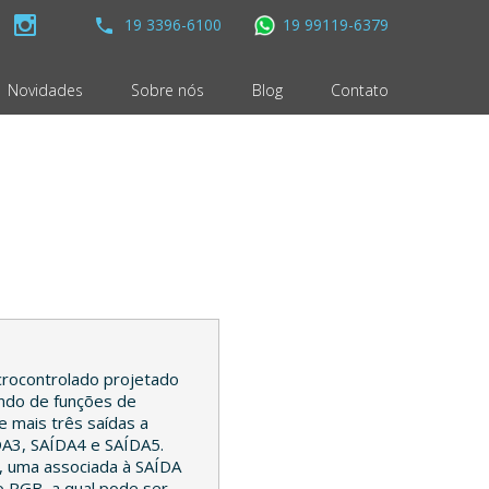
19 3396-6100
19 99119-6379
Novidades
Sobre nós
Blog
Contato
crocontrolado projetado
ondo de funções de
e mais três saídas a
ÍDA3, SAÍDA4 e SAÍDA5.
, uma associada à SAÍDA
ão RGB, a qual pode ser