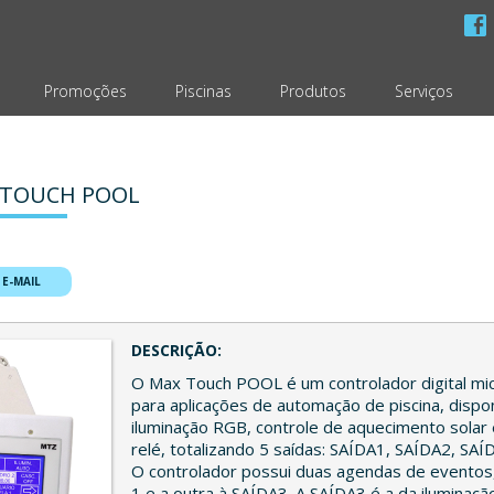
Promoções
Piscinas
Produtos
Serviços
 TOUCH POOL
 E-MAIL
DESCRIÇÃO:
O Max Touch POOL é um controlador digital mi
para aplicações de automação de piscina, disp
iluminação RGB, controle de aquecimento solar 
relé, totalizando 5 saídas: SAÍDA1, SAÍDA2, SA
O controlador possui duas agendas de eventos
1 e a outra à SAÍDA3. A SAÍDA3 é a da iluminaç