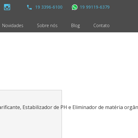
19 3396-6100
19 99119-6379
Novidades
Sobre nós
Blog
Contato
arificante, Estabilizador de PH e Eliminador de matéria orgân