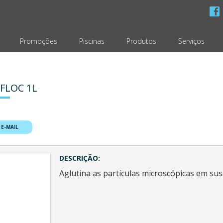
Promoções
Piscinas
Produtos
Serviços
FLOC 1L
 E-MAIL
DESCRIÇÃO:
Aglutina as partículas microscópicas em su