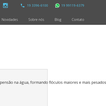
19 3396-6100
19 99119-6379
Novidades
Sobre nós
Blog
Contato
spensão na água, formando flóculos maiores e mais pesados, 