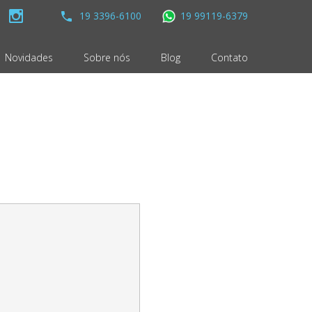
19 3396-6100
19 99119-6379
Novidades
Sobre nós
Blog
Contato